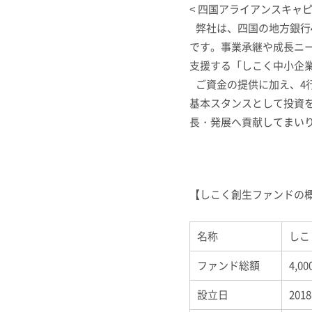
< 四国アライアンスキャ
弊社は、四国の地方銀行
です。事業承継や成長ニ
支援する「しこく中小企
ご資金の提供に加え、
4
基本スタンスとして投資
長・発展へ貢献してまい
【しこく創生ファンドの
名称
しこ
ファンド総額
4,0
設立日
201