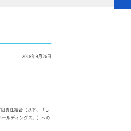
2018年
9
月
26
日
有限責任組合（以下、「し
ホールディングス」）への