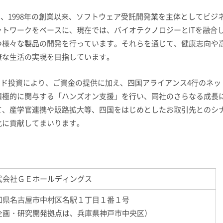
、
1998
年の創業以来、ソフトウェア受託開発業を主体としてビジ
ットワークをベースに、現在では、バイオテクノロジーと
IT
を融合
つ様々な製品の開発を行っています。それらを通じて、健康志向や
康な生活の実現を目指しています。
ド投資により、ご資金の提供に加え、四国アライアンス
4
行のネッ
積極的に関与する「ハンズオン支援」を行い、同社のさらなる成長
て、産学官連携や販路拡大等、四国をはじめとしたお取引先とのシ
化に貢献してまいります。
式会社ＧＥホールディングス
知県名古屋市中村区名駅１丁目１番１号
企画・研究開発拠点は、兵庫県神戸市中央区）