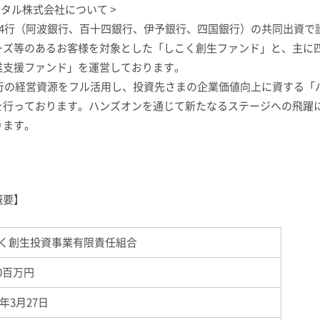
ピタル株式会社について
>
4
行（阿波銀行、百十四銀行、伊予銀行、四国銀行）の共同出資で
ーズ等のあるお客様を対象とした「しこく創生ファンド」と、主に
業支援ファンド」を運営しております。
行の経営資源をフル活用し、投資先さまの企業価値向上に資する「
を行っております。ハンズオンを通じて新たなるステージへの飛躍
ります。
概要】
く創生投資事業有限責任組合
00百万円
8年
3
月
27
日