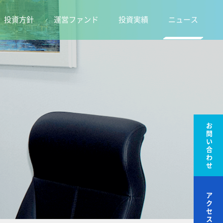
投資方針
運営ファンド
投資実績
ニュース
お
問
い
合
わ
せ
ア
ク
セ
ス