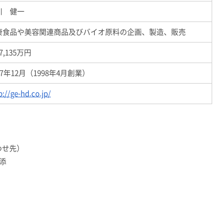
川 健一
康食品や美容関連商品及びバイオ原料の企画、製造、販売
7,135
万円
17年
12
月（
1998
年
4
月創業）
p://ge-hd.co.jp/
わせ先）
川添