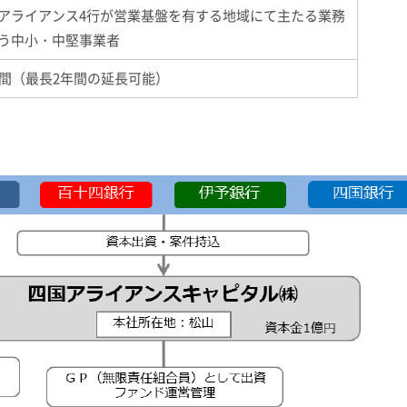
アライアンス
4
行が営業基盤を有する地域にて主たる業務
う中小・中堅事業者
年間（最長
2
年間の延長可能）