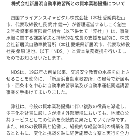
株式会社新居浜自動車教習所との資本業務提携について
四国アライアンスキャピタル株式会社（本社 愛媛県松山
市、代表取締役社長 筒井 健一）が管理運営するしこく創生
２号投資事業有限責任組合（以下併せて「弊社」）は、事業
承継に関する課題解決と持続的な成長の支援を目的に、株式
会社新居浜自動車教習所（本社 愛媛県新居浜市、代表取締役
社長 桑原 達也、以下「
NDS
」）と資本業務提携を行いまし
たのでお知らせいたします。
NDSは、
1962
年の創業以来、交通安全教育の水準を向上さ
せることを使命に、「新居浜自動車教習所」の屋号で新居浜
市・西条市を中心に自動車教習事業及び自動車運転関連講習
事業を手掛けてまいりました。
弊社は、今般の資本業務提携に伴い複数の役員を派遣し、
少子化を背景に厳しさが増す外部環境においても、地域の公
共サービスとしての使命を永続的に果たしていく所存です。
また、
NDS
の役職員と協働し、組織的な経営体制の構築を図
るとともに、変化と挑戦を軸に経営施策の立案と実行を全力