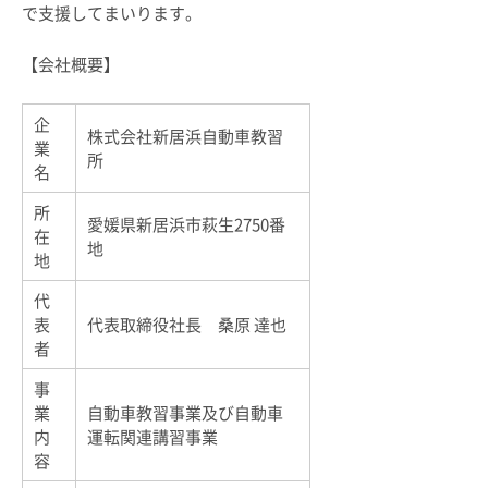
で支援してまいります。
【会社概要】
企
株式会社新居浜自動車教習
業
所
名
所
愛媛県新居浜市萩生2750番
在
地
地
代
表
代表取締役社長 桑原 達也
者
事
業
自動車教習事業及び自動車
内
運転関連講習事業
容