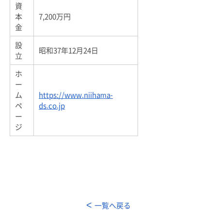
資
本
7,200万円
金
設
昭和37年12月24日
立
ホ
ー
ム
https://www.niihama-
ペ
ds.co.jp
ー
ジ
一覧へ戻る