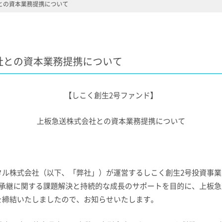
との資本業務提携について
社との資本業務提携について
【しこく創生
2
号ファンド】
上板急送株式会社との資本業務提携について
タル株式会社（以下、「弊社」）が運営するしこく創生
2
号投資事業
承継に関する課題解決と持続的な成長のサポートを目的に、上板急
を締結いたしましたので、お知らせいたします。