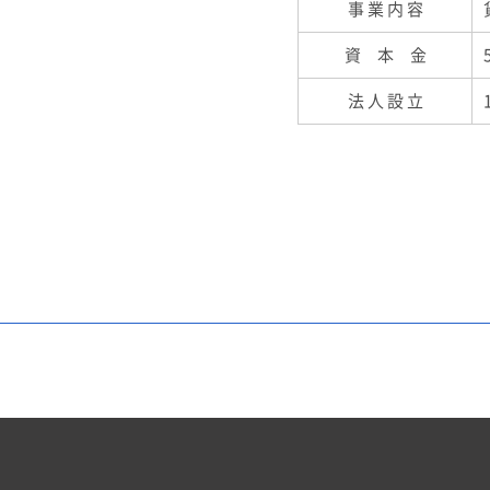
事 業 内 容
資 本 金
法 人 設 立