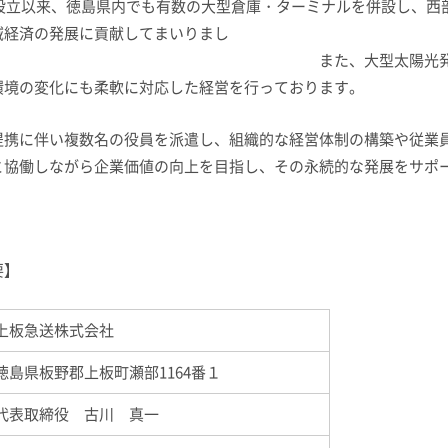
人設立以来、徳島県内でも有数の大型倉庫・ターミナルを併設し、西
域経済の発展に貢献してまいりまし
た。
また、大型太陽光
環境の変化にも柔軟に対応した経営を行っております。
提携に伴い複数名の役員を派遣し、組織的な経営体制の構築や従業
と協働しながら企業価値の向上を目指し、その永続的な発展をサポ
要】
上板急送株式会社
徳島県板野郡上板町瀬部
1164
番１
代表取締役 古川 真一