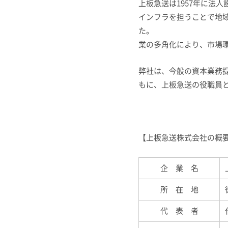
上板急送は1957年に法
インフラを担うことで地
業の多角化により、市場
弊社は、今般の資本業務
もに、上板急送の役職員
【上板急送株式会社の概
企 業 名
所 在 地
代 表 者