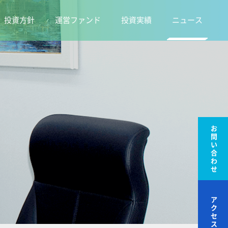
投資方針
運営ファンド
投資実績
ニュース
お
問
い
合
わ
せ
ア
ク
セ
ス